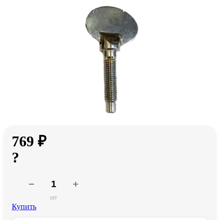
769 ₽
?
шт
Купить