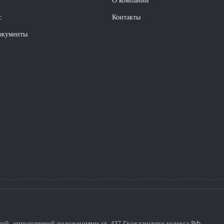
О компании
с
Контакты
окументы
ой, определяемой положениями ст. 437 Гражданского кодекса РФ.