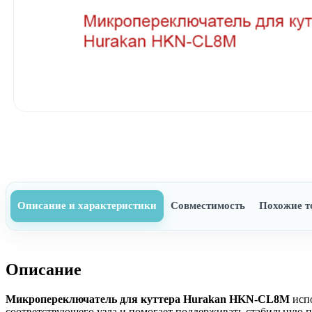
Описание и характеристики
Совместимость
Похожие т
Описание
Микропереключатель для куттера Hurakan HKN-CL8M
испо
соответствующего узла и помогает поддерживать стабильную п