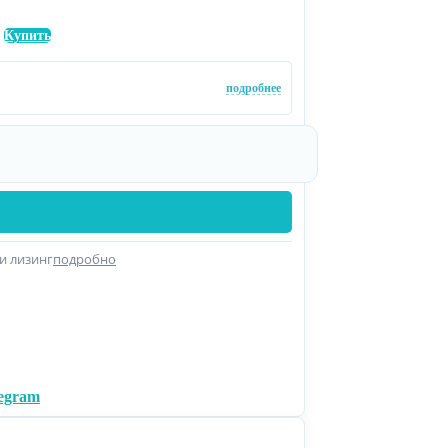
Купить
подробнее
и лизинг
подробно
legram