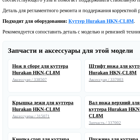
Деталь для регламентного ремонта и поддержания корректной 
Подходит для оборудования:
Куттер Hurakan HKN-CL8M
.
Рекомендуется сопоставить деталь с моделью и ревизией техни
Запчасти и аксессуары для этой модели
Нож в сборе для куттера
Штифт ножа для кутт
Hurakan HKN-CL8M
Hurakan HKN-CL8M
Аксессуар / 338507
Аксессуар / 337003
Крышка дежи для куттера
Вал ножа верхний для
Hurakan HKN-CL8M
куттера Hurakan HKN
CL8M
Аксессуары / 315071
Запчасть / 337002
Кнопка стоп для куттера
Пружина для куттера