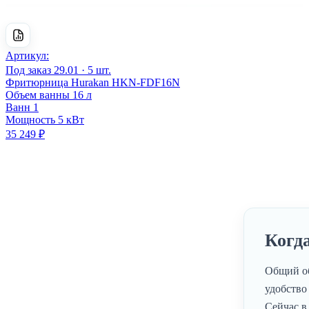
Артикул:
Под заказ
29.01 · 5 шт.
Фритюрница Hurakan HKN-FDF16N
Объем ванны
16 л
Ванн
1
Мощность
5 кВт
35 249 ₽
Когд
Общий об
удобство
Сейчас в