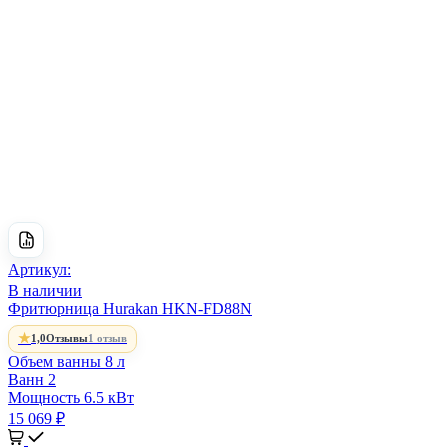
Артикул:
В наличии
Фритюрница Hurakan HKN-FD88N
★
1,0
Отзывы
1 отзыв
Объем ванны
8 л
Ванн
2
Мощность
6.5 кВт
15 069 ₽