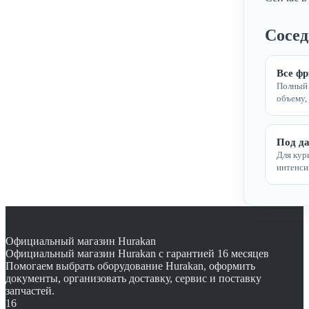
Сосед
Все ф
Полный 
объему,
Под д
Для кур
интенси
Официальный магазин Hurakan
Официальный магазин Hurakan с гарантией 16 месяцев
Помогаем выбрать оборудование Hurakan, оформить
документы, организовать доставку, сервис и поставку
запчастей.
16