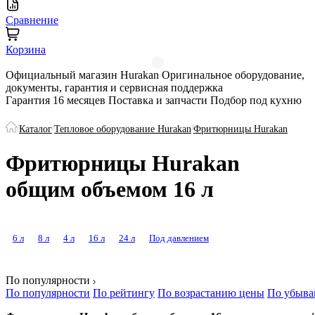
Сравнение
Корзина
Официальный магазин Hurakan
Оригинальное оборудование,
документы, гарантия и сервисная поддержка
Гарантия 16 месяцев
Поставка и запчасти
Подбор под кухню
/
/
/
Каталог
Тепловое оборудование Hurakan
Фритюрницы Hurakan
Фритюрницы Hurakan
общим объемом 16 л
6 л
8 л
4 л
16 л
24 л
Под давлением
По популярности
По популярности
По рейтингу
По возрастанию цены
По убыва