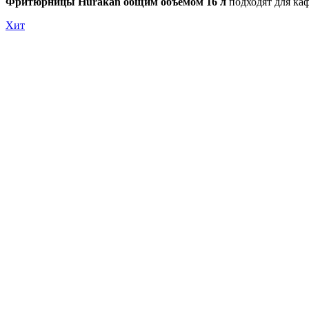
Фритюрницы Hurakan общим объемом 16 л
подходят для каф
Хит