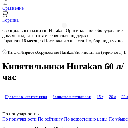
Сравнение
Корзина
Официальный магазин Hurakan
Оригинальное оборудование,
документы, гарантия и сервисная поддержка
Гарантия 16 месяцев
Поставка и запчасти
Подбор под кухню
/
/
/
Каталог
Барное оборудование Hurakan
Кипятильники (термопоты) Hu
Кипятильники Hurakan 60 л/
час
Проточные кипятильники
Заливные кипятильники
15 л
20 л
22 л
По популярности
По популярности
По рейтингу
По возрастанию цены
По убыва