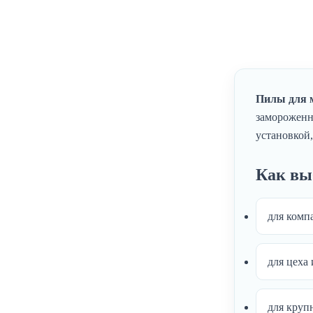
Пилы для 
замороженно
установкой,
Как вы
для комп
для цеха
для круп