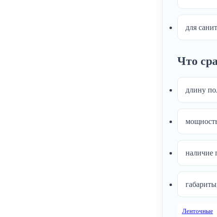
для сани
Что ср
длину пол
мощность
наличие 
габариты,
Ленточные